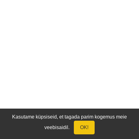
Kasutame küpsiseid, et tagada parim kogemus meie
veebisaidil.
OK!