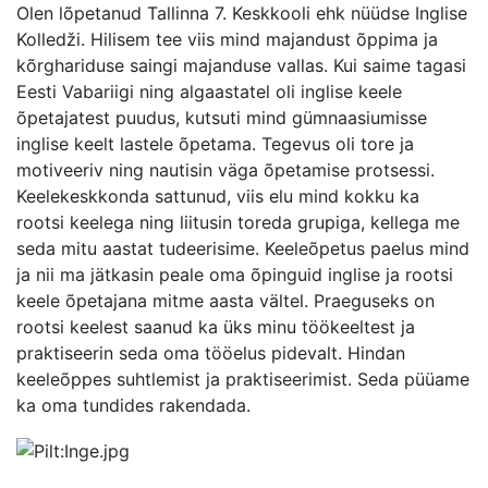
Olen lõpetanud Tallinna 7. Keskkooli ehk nüüdse Inglise
Kolledži. Hilisem tee viis mind majandust õppima ja
kõrghariduse saingi majanduse vallas. Kui saime tagasi
Eesti Vabariigi ning algaastatel oli inglise keele
õpetajatest puudus, kutsuti mind gümnaasiumisse
inglise keelt lastele õpetama. Tegevus oli tore ja
motiveeriv ning nautisin väga õpetamise protsessi.
Keelekeskkonda sattunud, viis elu mind kokku ka
rootsi keelega ning liitusin toreda grupiga, kellega me
seda mitu aastat tudeerisime. Keeleõpetus paelus mind
ja nii ma jätkasin peale oma õpinguid inglise ja rootsi
keele õpetajana mitme aasta vältel. Praeguseks on
rootsi keelest saanud ka üks minu töökeeltest ja
praktiseerin seda oma tööelus pidevalt. Hindan
keeleõppes suhtlemist ja praktiseerimist. Seda püüame
ka oma tundides rakendada.