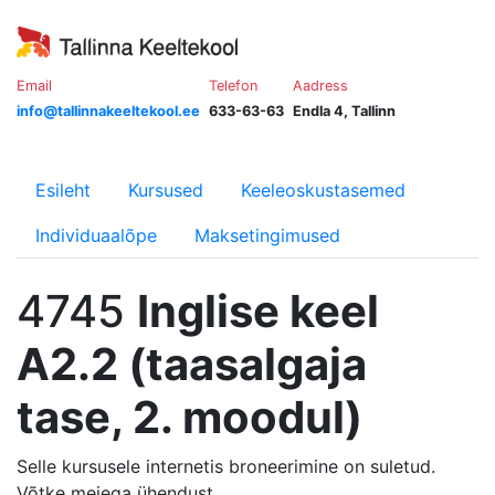
Email
Telefon
Aadress
info@tallinnakeeltekool.ee
633-63-63
Endla 4, Tallinn
Esileht
Kursused
Keeleoskustasemed
Individuaalõpe
Maksetingimused
4745
Inglise keel
A2.2 (taasalgaja
tase, 2. moodul)
Selle kursusele internetis broneerimine on suletud.
Võtke meiega ühendust