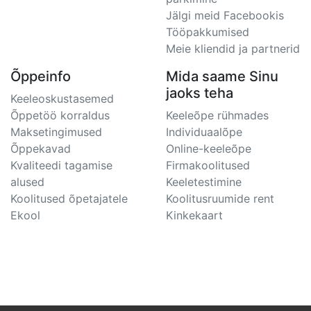
Jälgi meid Facebookis
Tööpakkumised
Meie kliendid ja partnerid
Õppeinfo
Mida saame Sinu
jaoks teha
Keeleoskustasemed
Õppetöö korraldus
Keeleõpe rühmades
Maksetingimused
Individuaalõpe
Õppekavad
Online-keeleõpe
Kvaliteedi tagamise
Firmakoolitused
alused
Keeletestimine
Koolitused õpetajatele
Koolitusruumide rent
Ekool
Kinkekaart