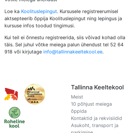
Loe ka
Koolituslepingut
. Kursusele registreerumisel
aktsepteerib õppija Koolituslepingut ning lepingus ja
kursuse infos toodud tingimusi.
Kui teil ei õnnestu registreerida, siis võivad kohad olla
täis. Sel juhul võtke meiega palun ühendust tel 52 64
918 või kirjutage
info@tallinnakeeltekool.ee
.
Tallinna Keeltekool
Meist
10 põhjust meiega
õppida
Kontaktid ja rekvisiidid
Asukoht, transport ja
parkimine