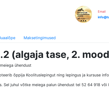
Email
info@ta
iduaalõpe
Maksetingimused
.2 (algaja tase, 2. mood
e meiega ühendust
pteerib õppija Koolituslepingut ning lepingus ja kursuse inf
täis. Sel juhul võtke meiega palun ühendust tel 52 64 918 või