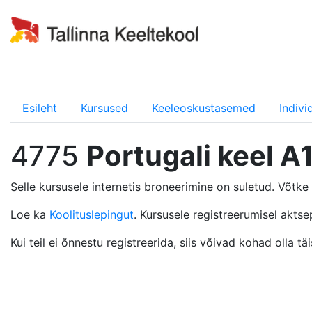
Esileht
Kursused
Keeleoskustasemed
Indiv
4775
Portugali keel A1
Selle kursusele internetis broneerimine on suletud. Võtk
Loe ka
Koolituslepingut
. Kursusele registreerumisel aktse
Kui teil ei õnnestu registreerida, siis võivad kohad olla 