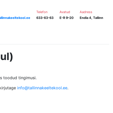
Telefon
Avatud
Aadress
llinnakeeltekool.ee
633-63-63
E-R 9–20
Endla 4, Tallinn
ul)
os toodud tingimusi.
 kirjutage
info@tallinnakeeltekool.ee
.