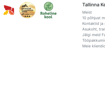
Tallinna K
Meist
10 põhjust 
Kontaktid ja 
Asukoht, tra
Jälgi meid 
Tööpakkumi
Meie kliendid