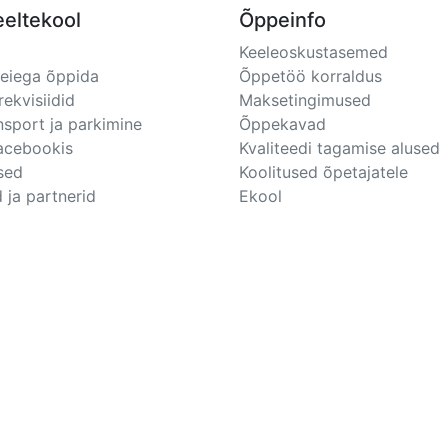
eeltekool
Õppeinfo
Keeleoskustasemed
meiega õppida
Õppetöö korraldus
rekvisiidid
Maksetingimused
nsport ja parkimine
Õppekavad
Facebookis
Kvaliteedi tagamise alused
sed
Koolitused õpetajatele
 ja partnerid
Ekool