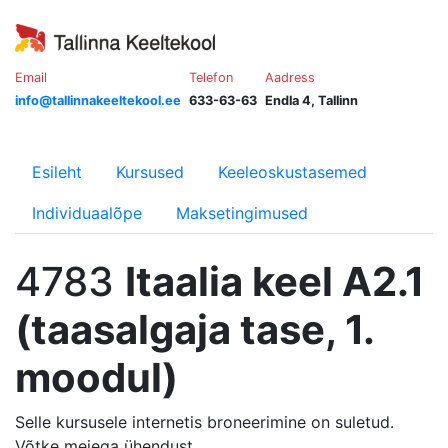
Email
Telefon
Aadress
info@tallinnakeeltekool.ee
633-63-63
Endla 4, Tallinn
Esileht
Kursused
Keeleoskustasemed
Individuaalõpe
Maksetingimused
4783
Itaalia keel A2.1
(taasalgaja tase, 1.
moodul)
Selle kursusele internetis broneerimine on suletud.
Võtke meiega ühendust