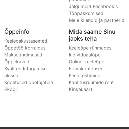
Jälgi meid Facebookis
Tööpakkumised
Meie kliendid ja partnerid
Õppeinfo
Mida saame Sinu
jaoks teha
Keeleoskustasemed
Õppetöö korraldus
Keeleõpe rühmades
Maksetingimused
Individuaalõpe
Õppekavad
Online-keeleõpe
Kvaliteedi tagamise
Firmakoolitused
alused
Keeletestimine
Koolitused õpetajatele
Koolitusruumide rent
Ekool
Kinkekaart