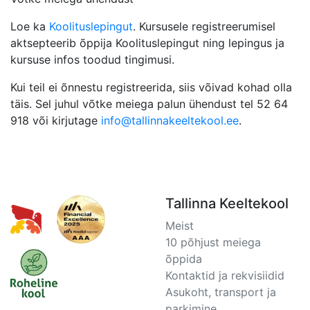
Loe ka
Koolituslepingut
. Kursusele registreerumisel
aktsepteerib õppija Koolituslepingut ning lepingus ja
kursuse infos toodud tingimusi.
Kui teil ei õnnestu registreerida, siis võivad kohad olla
täis. Sel juhul võtke meiega palun ühendust tel 52 64
918 või kirjutage
info@tallinnakeeltekool.ee
.
Tallinna Keeltekool
Meist
10 põhjust meiega
õppida
Kontaktid ja rekvisiidid
Asukoht, transport ja
parkimine