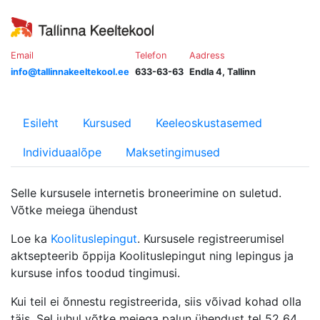
Email
Telefon
Aadress
info@tallinnakeeltekool.ee
633-63-63
Endla 4, Tallinn
Esileht
Kursused
Keeleoskustasemed
Individuaalõpe
Maksetingimused
Selle kursusele internetis broneerimine on suletud.
Võtke meiega ühendust
Loe ka
Koolituslepingut
. Kursusele registreerumisel
aktsepteerib õppija Koolituslepingut ning lepingus ja
kursuse infos toodud tingimusi.
Kui teil ei õnnestu registreerida, siis võivad kohad olla
täis. Sel juhul võtke meiega palun ühendust tel 52 64