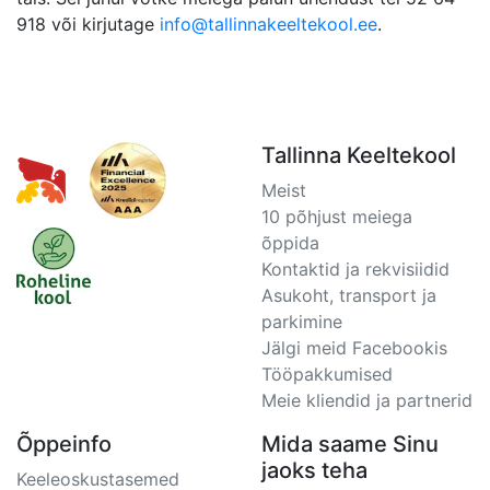
918 või kirjutage
info@tallinnakeeltekool.ee
.
Tallinna Keeltekool
Meist
10 põhjust meiega
õppida
Kontaktid ja rekvisiidid
Asukoht, transport ja
parkimine
Jälgi meid Facebookis
Tööpakkumised
Meie kliendid ja partnerid
Õppeinfo
Mida saame Sinu
jaoks teha
Keeleoskustasemed