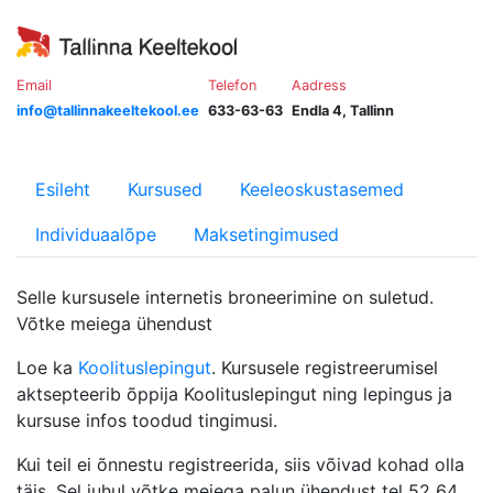
Email
Telefon
Aadress
info@tallinnakeeltekool.ee
633-63-63
Endla 4, Tallinn
Esileht
Kursused
Keeleoskustasemed
Individuaalõpe
Maksetingimused
Selle kursusele internetis broneerimine on suletud.
Võtke meiega ühendust
Loe ka
Koolituslepingut
. Kursusele registreerumisel
aktsepteerib õppija Koolituslepingut ning lepingus ja
kursuse infos toodud tingimusi.
Kui teil ei õnnestu registreerida, siis võivad kohad olla
täis. Sel juhul võtke meiega palun ühendust tel 52 64