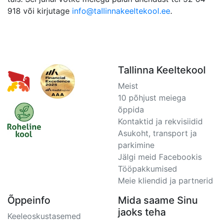
918 või kirjutage
info@tallinnakeeltekool.ee
.
Tallinna Keeltekool
Meist
10 põhjust meiega
õppida
Kontaktid ja rekvisiidid
Asukoht, transport ja
parkimine
Jälgi meid Facebookis
Tööpakkumised
Meie kliendid ja partnerid
Õppeinfo
Mida saame Sinu
jaoks teha
Keeleoskustasemed