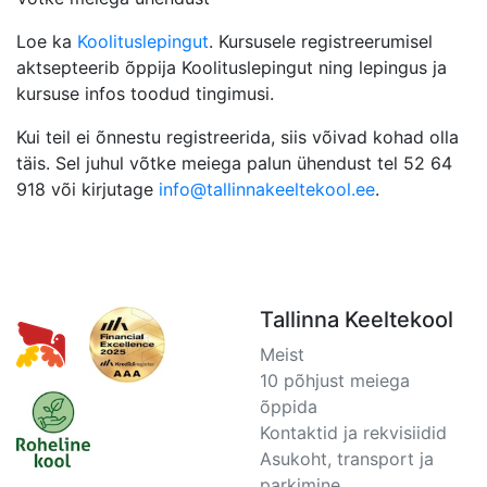
Loe ka
Koolituslepingut
. Kursusele registreerumisel
aktsepteerib õppija Koolituslepingut ning lepingus ja
kursuse infos toodud tingimusi.
Kui teil ei õnnestu registreerida, siis võivad kohad olla
täis. Sel juhul võtke meiega palun ühendust tel 52 64
918 või kirjutage
info@tallinnakeeltekool.ee
.
Tallinna Keeltekool
Meist
10 põhjust meiega
õppida
Kontaktid ja rekvisiidid
Asukoht, transport ja
parkimine