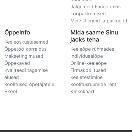
Jälgi meid Facebookis
Tööpakkumised
Meie kliendid ja partnerid
Õppeinfo
Mida saame Sinu
jaoks teha
Keeleoskustasemed
Õppetöö korraldus
Keeleõpe rühmades
Maksetingimused
Individuaalõpe
Õppekavad
Online-keeleõpe
Kvaliteedi tagamise
Firmakoolitused
alused
Keeletestimine
Koolitused õpetajatele
Koolitusruumide rent
Ekool
Kinkekaart