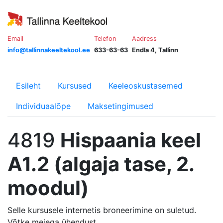
Email
Telefon
Aadress
info@tallinnakeeltekool.ee
633-63-63
Endla 4, Tallinn
Esileht
Kursused
Keeleoskustasemed
Individuaalõpe
Maksetingimused
4819
Hispaania keel
A1.2 (algaja tase, 2.
moodul)
Selle kursusele internetis broneerimine on suletud.
Võtke meiega ühendust