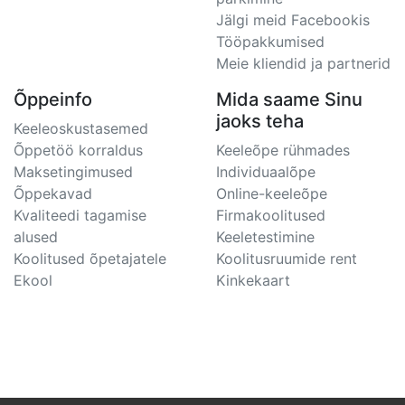
Jälgi meid Facebookis
Tööpakkumised
Meie kliendid ja partnerid
Õppeinfo
Mida saame Sinu
jaoks teha
Keeleoskustasemed
Õppetöö korraldus
Keeleõpe rühmades
Maksetingimused
Individuaalõpe
Õppekavad
Online-keeleõpe
Kvaliteedi tagamise
Firmakoolitused
alused
Keeletestimine
Koolitused õpetajatele
Koolitusruumide rent
Ekool
Kinkekaart