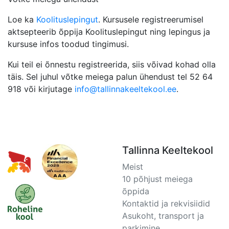
Loe ka
Koolituslepingut
. Kursusele registreerumisel
aktsepteerib õppija Koolituslepingut ning lepingus ja
kursuse infos toodud tingimusi.
Kui teil ei õnnestu registreerida, siis võivad kohad olla
täis. Sel juhul võtke meiega palun ühendust tel 52 64
918 või kirjutage
info@tallinnakeeltekool.ee
.
Tallinna Keeltekool
Meist
10 põhjust meiega
õppida
Kontaktid ja rekvisiidid
Asukoht, transport ja
parkimine