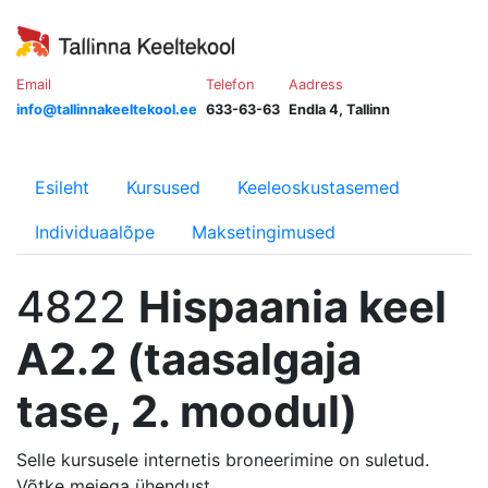
Email
Telefon
Aadress
info@tallinnakeeltekool.ee
633-63-63
Endla 4, Tallinn
Esileht
Kursused
Keeleoskustasemed
Individuaalõpe
Maksetingimused
4822
Hispaania keel
A2.2 (taasalgaja
tase, 2. moodul)
Selle kursusele internetis broneerimine on suletud.
Võtke meiega ühendust