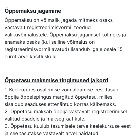
Õppemaksu jagamine
Õppemaksu on võimalik jagada mitmeks osaks
vastavalt registreerimisvormil toodud
valikuvõimalustele. Õppemaksu jagamisel kolmeks ja
enamaks osaks (kui selline võimalus on
registreerimisvormil avatud) lisandub igale osale 15
eurot arve käsitluskulu.
Õppetasu maksmise tingimused ja kord
1. Keeleõppes osalemise võimaldamise eest tasub
õppija õppelepingus märgitud õppetasu, milles
sisaldub seaduses ettenähtud korras käibemaks.
2. Õppetasu maksab õppija vastavalt registreerimisel
valitud osadele ja maksegraafikule.
3. Õppetasu kuulub tasumisele terve keelekursuse eest
ja see tasutakse vastavalt arvel näidatud