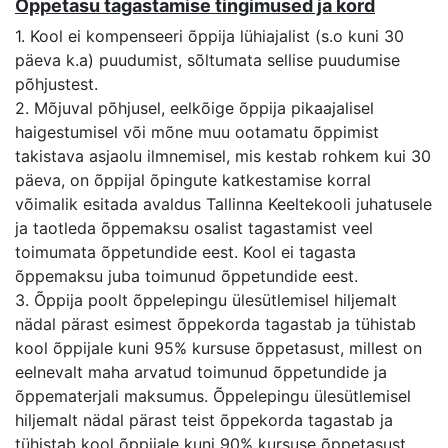
Õppetasu tagastamise tingimused ja kord
1. Kool ei kompenseeri õppija lühiajalist (s.o kuni 30
päeva k.a) puudumist, sõltumata sellise puudumise
põhjustest.
2. Mõjuval põhjusel, eelkõige õppija pikaajalisel
haigestumisel või mõne muu ootamatu õppimist
takistava asjaolu ilmnemisel, mis kestab rohkem kui 30
päeva, on õppijal õpingute katkestamise korral
võimalik esitada avaldus Tallinna Keeltekooli juhatusele
ja taotleda õppemaksu osalist tagastamist veel
toimumata õppetundide eest. Kool ei tagasta
õppemaksu juba toimunud õppetundide eest.
3. Õppija poolt õppelepingu ülesütlemisel hiljemalt
nädal pärast esimest õppekorda tagastab ja tühistab
kool õppijale kuni 95% kursuse õppetasust, millest on
eelnevalt maha arvatud toimunud õppetundide ja
õppematerjali maksumus. Õppelepingu ülesütlemisel
hiljemalt nädal pärast teist õppekorda tagastab ja
tühistab kool õppijale kuni 90% kursuse õppetasust,