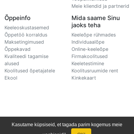
Meie kliendid ja partnerid
Õppeinfo
Mida saame Sinu
jaoks teha
Keeleoskustasemed
Õppetöö korraldus
Keeleõpe rühmades
Maksetingimused
Individuaalõpe
Õppekavad
Online-keeleõpe
Kvaliteedi tagamise
Firmakoolitused
alused
Keeletestimine
Koolitused õpetajatele
Koolitusruumide rent
Ekool
Kinkekaart
Kasutame küpsiseid, et tagada parim kogemus meie