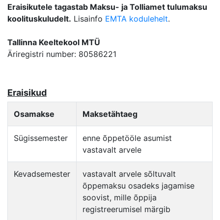
Eraisikutele tagastab Maksu- ja Tolliamet tulumaksu
koolituskuludelt.
Lisainfo
EMTA kodulehelt
.
Tallinna Keeltekool MTÜ
Äriregistri number: 80586221
Eraisikud
Osamakse
Maksetähtaeg
Sügissemester
enne õppetööle asumist
vastavalt arvele
Kevadsemester
vastavalt arvele sõltuvalt
õppemaksu osadeks jagamise
soovist, mille õppija
registreerumisel märgib