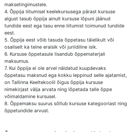
maksetingimustele.
4. Õppija liitumisel keelekursusega pärast kursuse
algust tasub õppija ainult kursuse lõpuni jäänud
tundide eest ega tasu enne liitumist toimunud tundide
eest.
5. Õppija eest võib tasuda õppetasu täielikult või
osaliselt ka teine eraisik või juriidiline isik.
6. Kursuse õppetasule lisandub õppematerjali
maksumus.
7. Kui õppija ei ole arvel näidatud kuupäevaks
õppetasu maksnud ega kokku leppinud selle ajatamist,
on Tallinna Keeltekoolil õigus õppija kursuse
nimekirjast välja arvata ning lõpetada talle õppe
võimaldamine kursusel.
8. Õppemaksu suurus sõltub kursuse kategooriast ning
õppetundide arvust.