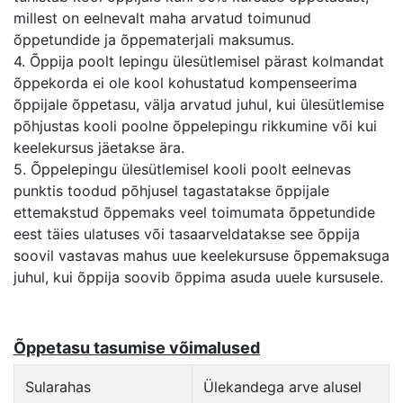
millest on eelnevalt maha arvatud toimunud
õppetundide ja õppematerjali maksumus.
4. Õppija poolt lepingu ülesütlemisel pärast kolmandat
õppekorda ei ole kool kohustatud kompenseerima
õppijale õppetasu, välja arvatud juhul, kui ülesütlemise
põhjustas kooli poolne õppelepingu rikkumine või kui
keelekursus jäetakse ära.
5. Õppelepingu ülesütlemisel kooli poolt eelnevas
punktis toodud põhjusel tagastatakse õppijale
ettemakstud õppemaks veel toimumata õppetundide
eest täies ulatuses või tasaarveldatakse see õppija
soovil vastavas mahus uue keelekursuse õppemaksuga
juhul, kui õppija soovib õppima asuda uuele kursusele.
Õppetasu tasumise võimalused
Sularahas
Ülekandega arve alusel