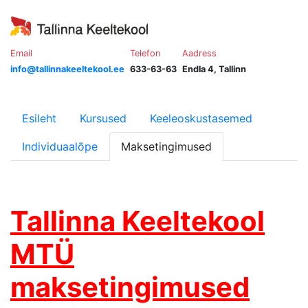
Email
Telefon
Aadress
info@tallinnakeeltekool.ee
633-63-63
Endla 4, Tallinn
Esileht
Kursused
Keeleoskustasemed
Individuaalõpe
Maksetingimused
Tallinna Keeltekool
MTÜ
maksetingimused