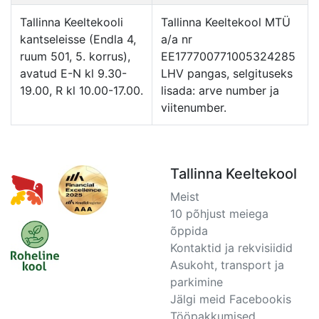
Tallinna Keeltekooli
Tallinna Keeltekool MTÜ
kantseleisse (Endla 4,
a/a nr
ruum 501, 5. korrus),
EE177700771005324285
avatud E-N kl 9.30-
LHV pangas, selgituseks
19.00, R kl 10.00-17.00.
lisada: arve number ja
viitenumber.
Tallinna Keeltekool
Meist
10 põhjust meiega
õppida
Kontaktid ja rekvisiidid
Asukoht, transport ja
parkimine
Jälgi meid Facebookis
Tööpakkumised