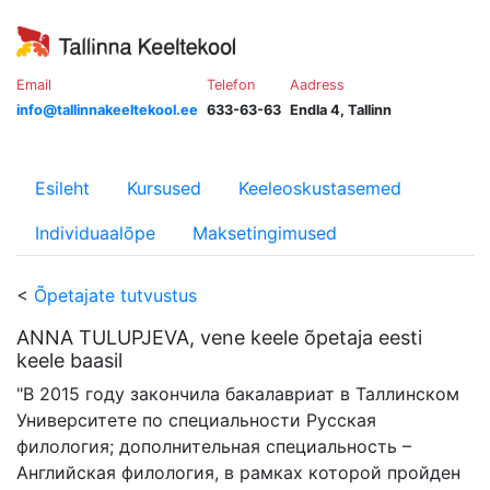
Email
Telefon
Aadress
info@tallinnakeeltekool.ee
633-63-63
Endla 4, Tallinn
Esileht
Kursused
Keeleoskustasemed
Individuaalõpe
Maksetingimused
<
Õpetajate tutvustus
ANNA TULUPJEVA, vene keele õpetaja eesti
keele baasil
"В 2015 году закончила бакалавриат в Таллинском
Университете по специальности Русская
филология; дополнительная специальность –
Английская филология, в рамках которой пройден