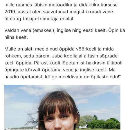
mille raames läbisin metoodika ja didaktika kursuse.
2019. aastal olen saavutanud magistrikraadi vene
filoloog tõlkija-toimetaja erialal.
Valdan vene (emakeel), inglise ning eesti keelt. Õpin ka
hiina keelt.
Mulle on alati meeldinud õppida võõrkeeli ja mida
rohkem, seda parem. Juba kooliajal aitasin sõpradel
keeli õppida. Pärast kooli lõpetamist hakkasin ülikooli
õpingute kõrvalt õpetama vene ja inglise keelt. Ma
naudin õpetamist, kõige meeldivam on õpilaste edu!"