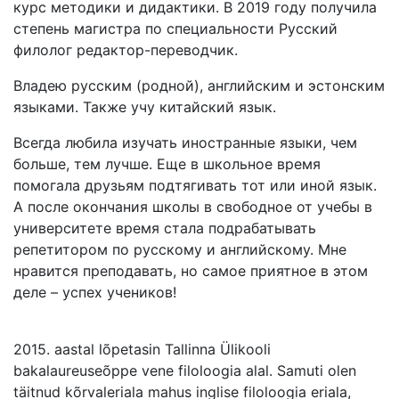
курс методики и дидактики. В 2019 году получила
степень магистра по специальности Русский
филолог редактор-переводчик.
Владею русским (родной), английским и эстонским
языками. Также учу китайский язык.
Всегда любила изучать иностранные языки, чем
больше, тем лучше. Еще в школьное время
помогала друзьям подтягивать тот или иной язык.
А после окончания школы в свободное от учебы в
университете время стала подрабатывать
репетитором по русскому и английскому. Мне
нравится преподавать, но самое приятное в этом
деле – успех учеников!
2015. aastal lõpetasin Tallinna Ülikooli
bakalaureuseõppe vene filoloogia alal. Samuti olen
täitnud kõrvaleriala mahus inglise filoloogia eriala,