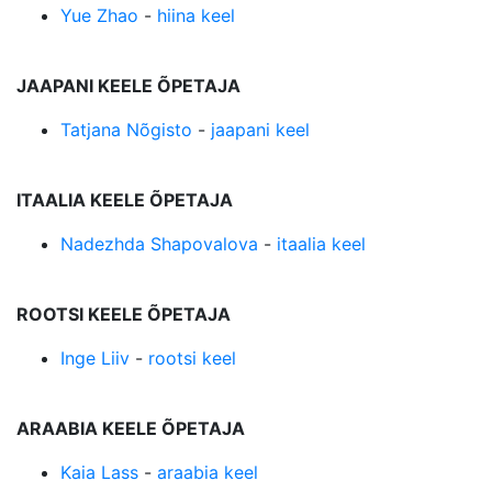
Yue Zhao
-
hiina keel
JAAPANI KEELE ÕPETAJA
Tatjana Nõgisto
-
jaapani keel
ITAALIA KEELE ÕPETAJA
Nadezhda Shapovalova
-
itaalia keel
ROOTSI KEELE ÕPETAJA
Inge Liiv
-
rootsi keel
ARAABIA KEELE ÕPETAJA
Kaia Lass
-
araabia keel