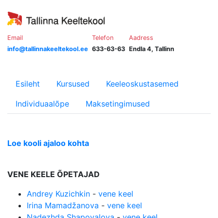
Email
Telefon
Aadress
info@tallinnakeeltekool.ee
633-63-63
Endla 4, Tallinn
Esileht
Kursused
Keeleoskustasemed
Individuaalõpe
Maksetingimused
Loe kooli ajaloo kohta
VENE KEELE ÕPETAJAD
Andrey Kuzichkin
-
vene keel
Irina Mamadžanova
-
vene keel
Nadezhda Shapovalova
-
vene keel