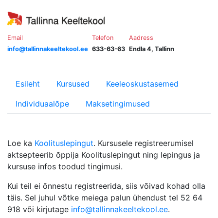
Email
Telefon
Aadress
info@tallinnakeeltekool.ee
633-63-63
Endla 4, Tallinn
Esileht
Kursused
Keeleoskustasemed
Individuaalõpe
Maksetingimused
Loe ka
Koolituslepingut
. Kursusele registreerumisel
aktsepteerib õppija Koolituslepingut ning lepingus ja
kursuse infos toodud tingimusi.
Kui teil ei õnnestu registreerida, siis võivad kohad olla
täis. Sel juhul võtke meiega palun ühendust tel 52 64
918 või kirjutage
info@tallinnakeeltekool.ee
.