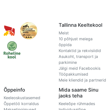
Tallinna Keeltekool
Meist
10 põhjust meiega
õppida
Kontaktid ja rekvisiidid
Asukoht, transport ja
parkimine
Jälgi meid Facebookis
Tööpakkumised
Meie kliendid ja partnerid
Õppeinfo
Mida saame Sinu
jaoks teha
Keeleoskustasemed
Õppetöö korraldus
Keeleõpe rühmades
Maksetingimused
Individuaalõpe