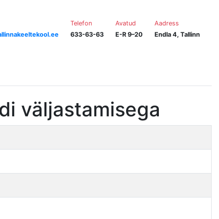
Telefon
Avatud
Aadress
llinnakeeltekool.ee
633-63-63
E-R 9–20
Endla 4, Tallinn
di väljastamisega