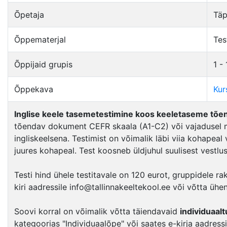
Õpetaja
Täp
Õppematerjal
Tes
Õppijaid grupis
1 -
Õppekava
Kur
Inglise keele tasemetestimine koos keeletaseme tõen
tõendav dokument CEFR skaala (A1-C2) või vajadusel mu
ingliskeelsena. Testimist on võimalik läbi viia kohapeal
juures kohapeal. Test koosneb üldjuhul suulisest vestlus
Testi hind ühele testitavale on 120 eurot, gruppidele 
kiri aadressile info@tallinnakeeltekool.ee või võtta ühe
Soovi korral on võimalik võtta täiendavaid
individuaal
kategoorias "Individuaalõpe" või saates e-kirja aadressi