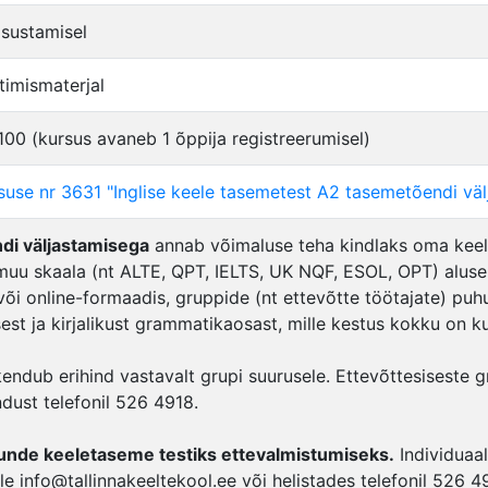
sustamisel
timismaterjal
 100 (kursus avaneb 1 õppija registreerumisel)
suse nr 3631 "Inglise keele tasemetest A2 tasemetõendi v
di väljastamisega
annab võimaluse teha kindlaks oma keele
u skaala (nt ALTE, QPT, IELTS, UK NQF, ESOL, OPT) alusel.
 või online-formaadis, gruppide (nt ettevõtte töötajate) pu
est ja kirjalikust grammatikaosast, mille kestus kokku on k
rakendub erihind vastavalt grupi suurusele. Ettevõttesisest
ndust telefonil 526 4918.
tunde keeletaseme testiks ettevalmistumiseks.
Individuaa
le info@tallinnakeeltekool.ee või helistades telefonil 526 