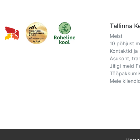
Tallinna K
Meist
10 põhjust 
Kontaktid ja 
Asukoht, tra
Jälgi meid 
Tööpakkumi
Meie kliendid