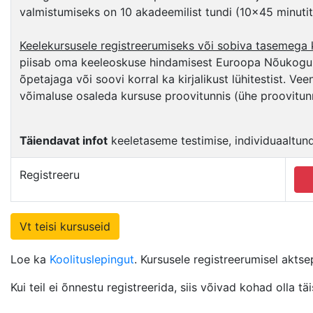
valmistumiseks on 10 akadeemilist tundi (10×45 minutit
Keelekursusele registreerumiseks või sobiva tasemega 
piisab oma keeleoskuse hindamisest Euroopa Nõukogu k
õpetajaga või soovi korral ka kirjalikust lühitestist. V
võimaluse osaleda kursuse proovitunnis (ühe proovitun
Täiendavat infot
keeletaseme testimise, individuaaltundi
Registreeru
Vt teisi kursuseid
Loe ka
Koolituslepingut
. Kursusele registreerumisel aktse
Kui teil ei õnnestu registreerida, siis võivad kohad olla 