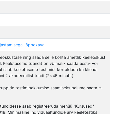
äljastamisega" õppekava
oskustase ning saada selle kohta ametlik keeleoskust
 Keeletaseme tõendit on võimalik saada eesti- või
hul saab keeletaseme testimist korraldada ka kliendi
uni 2 akadeemilist tundi (2×45 minutit).
e gruppide testimipakkumise saamiseks palume saata e-
ltundidesse saab registreeruda menüü "Kursused"
4918. Minimaalne individuaaltundide arv keeletestiks