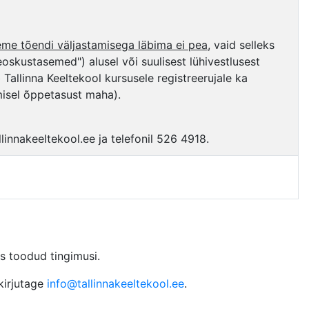
eme tõendi väljastamisega läbima ei pea
, vaid selleks
kustasemed") alusel või suulisest lühivestlusest
Tallinna Keeltekool kursusele registreerujale ka
misel õppetasust maha).
linnakeeltekool.ee ja telefonil 526 4918.
os toodud tingimusi.
 kirjutage
info@tallinnakeeltekool.ee
.