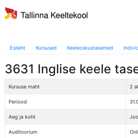
Esileht
Kursused
Keeleoskustasemed
Indiv
3631 Inglise keele ta
Kursuse maht
2 a
Periood
31.
Aeg ja koht
Joo
Auditoorium
Onl