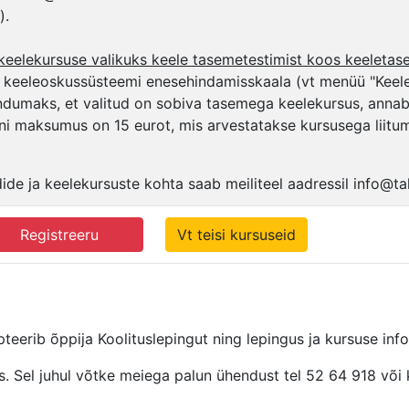
).
keelekursuse valikuks keele tasemetestimist koos keeletas
eeleoskussüsteemi enesehindamisskaala (vt menüü "Keeleos
eendumaks, et valitud on sobiva tasemega keelekursus, annab 
ni maksumus on 15 eurot, mis arvestatakse kursusega liitu
de ja keelekursuste kohta saab meiliteel aadressil info@tal
Registreeru
Vt teisi kursuseid
pteerib õppija Koolituslepingut ning lepingus ja kursuse inf
täis. Sel juhul võtke meiega palun ühendust tel 52 64 918 või