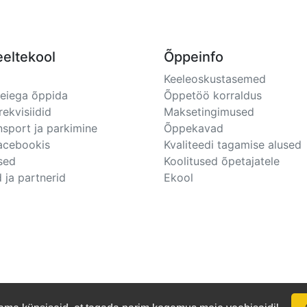
eeltekool
Õppeinfo
Keeleoskustasemed
meiega õppida
Õppetöö korraldus
rekvisiidid
Maksetingimused
nsport ja parkimine
Õppekavad
Facebookis
Kvaliteedi tagamise alused
sed
Koolitused õpetajatele
 ja partnerid
Ekool