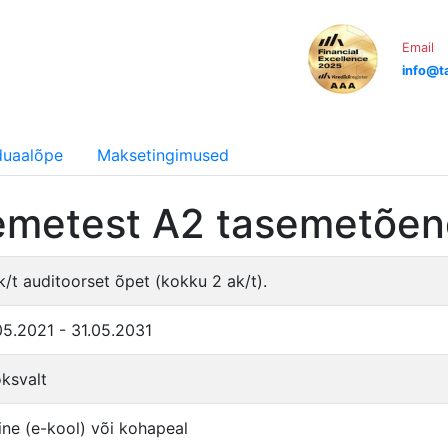
Email
info@ta
iduaalõpe
Maksetingimused
semetest A2 tasemetõen
k/t auditoorset õpet (kokku 2 ak/t).
05.2021 - 31.05.2031
ksvalt
ine (e-kool) või kohapeal